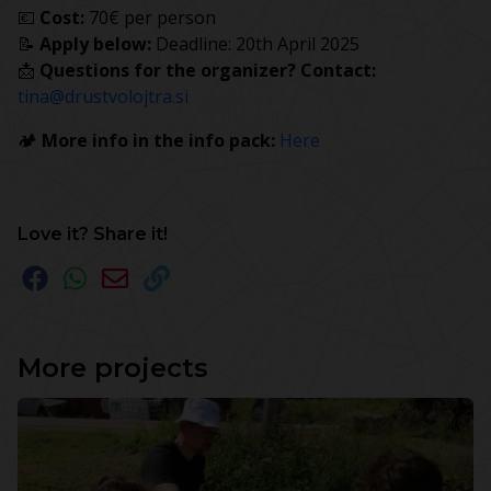
💶
Cost:
70€ per person
📝
Apply below:
Deadline: 20th April 2025
📩
Questions for the organizer? Contact:
tina@drustvolojtra.si
🏕️
More info in the info pack:
Here
Love it? Share it!
More projects