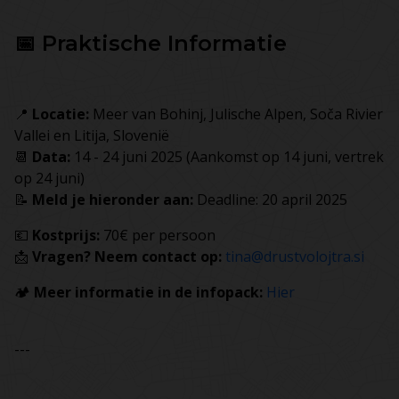
📅 Praktische Informatie
📍
Locatie:
Meer van Bohinj, Julische Alpen, Soča Rivier
Vallei en Litija, Slovenië
📆
Data:
14 - 24 juni 2025 (Aankomst op 14 juni, vertrek
op 24 juni)
📝
Meld je hieronder aan:
Deadline: 20 april 2025
💶
Kostprijs:
70€ per persoon
📩
Vragen? Neem contact op:
tina@drustvolojtra.si
🏕️
Meer informatie in de infopack:
Hier
---