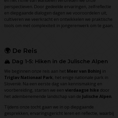
en het ritme van wandelen verbreden we onze
perspectieven. Door gedeelde ervaringen, zelfreflectie
en diepgaande dialogen dagen we vooroordelen uit,
cultiveren we veerkracht en ontwikkelen we praktische
tools om met complexiteit in jongerenwerk om te gaan.
🌍 De Reis
🏔️ Dag 1-5: Hiken in de Julische Alpen
We beginnen onze reis aan het
Meer van Bohinj
in
Triglav Nationaal Park
, het enige nationale park in
Slovenië. Na een eerste dag van kennismaking en
voorbereiding, starten we een
vierdaagse hike
door
het adembenemende landschap van de
Julische Alpen
.
Tijdens onze tocht gaan we in op diepgaande
gesprekken, ervaringsgericht leren en reflectie, waarbij