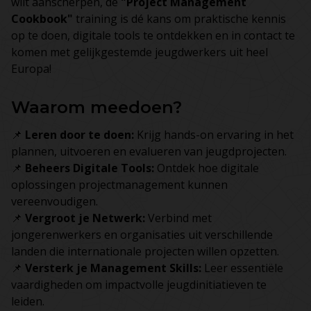
wilt aanscherpen, de
"Project Management
Cookbook"
training is dé kans om praktische kennis
op te doen, digitale tools te ontdekken en in contact te
komen met gelijkgestemde jeugdwerkers uit heel
Europa!
Waarom meedoen?
📌
Leren door te doen:
Krijg hands-on ervaring in het
plannen, uitvoeren en evalueren van jeugdprojecten.
📌
Beheers Digitale Tools:
Ontdek hoe digitale
oplossingen projectmanagement kunnen
vereenvoudigen.
📌
Vergroot je Netwerk:
Verbind met
jongerenwerkers en organisaties uit verschillende
landen die internationale projecten willen opzetten.
📌
Versterk je Management Skills:
Leer essentiële
vaardigheden om impactvolle jeugdinitiatieven te
leiden.