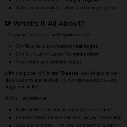
Open-minded, collaborative, and ready to grow
🧩 What’s It All About?
This project creates a
safe space
where:
Conflicts become
creative challenges
Communication turns into
connection
Your
voice
and
choices
matter
With the power of
Forum Theatre
, you’ll explore real-
life situations and actively try out new solutions—on
stage and in life.
🛠️ You’ll experience:
Daily workshops and dynamic group sessions
Improvisation, movement, role-play & storytelling
Two online gatherings (pre- and post-project) to