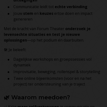
uitdagingen
Communicatie leidt tot
echte verbinding
Jouw
stem
en
keuzes
ertoe doen en impact
genereren
Met de kracht van Forum Theater
onderzoek je
levensechte situaties en test je nieuwe
oplossingen
—op het podium én daarbuiten.
🛠️ Je beleeft:
Dagelijkse workshops en groepssessies vol
dynamiek
Improvisatie, beweging, rollenspel & storytelling
Twee online bijeenkomsten (voor en na het
project) ter ondersteuning van je traject
🌿 Waarom meedoen?
✅ Krijg
meer zelfvertrouwen
in communicatie en