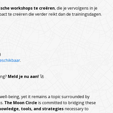
ische workshops te creëren
, die je vervolgens in je
act te creëren die verder reikt dan de trainingsdagen.
)
beschikbaar
.
ning?
Meld je nu aan!
🚀
well-being, yet it remains a topic surrounded by
ss.
The Moon Circle
is committed to bridging these
nowledge, tools, and strategies
necessary to