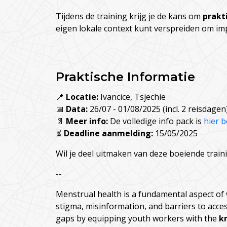
Tijdens de training krijg je de kans om
prakt
eigen lokale context kunt verspreiden om imp
Praktische Informatie
📍
Locatie:
Ivancice, Tsjechië
📅
Data:
26/07 - 01/08/2025 (incl. 2 reisdagen
📄
Meer info:
De volledige info pack is
hier 
⏳
Deadline aanmelding:
15/05/2025
Wil je deel uitmaken van deze boeiende trai
--
Menstrual health is a fundamental aspect of 
stigma, misinformation, and barriers to acce
gaps by equipping youth workers with the
k