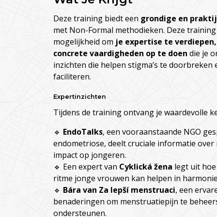
Deze training biedt een
grondige en prakti
met Non-Formal methodieken. Deze training 
mogelijkheid om
je expertise te verdiepe
concrete vaardigheden op te doen
die je o
inzichten die helpen stigma’s te doorbreken
faciliteren.
Expertinzichten
Tijdens de training ontvang je waardevolle k
🔹
EndoTalks
, een vooraanstaande NGO gesp
endometriose, deelt cruciale informatie ov
impact op jongeren.
🔹 Een expert van
Cyklická žena
legt uit hoe
ritme jonge vrouwen kan helpen in harmonie 
🔹
Bára van Za lepší menstruaci
, een ervar
benaderingen om menstruatiepijn te beheerse
ondersteunen.