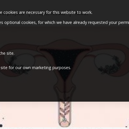
 cookies are necessary for this website to work.
ast projects
Project results
About
ses optional cookies, for which we have already requested your permi
he site.
 site for our own marketing purposes.