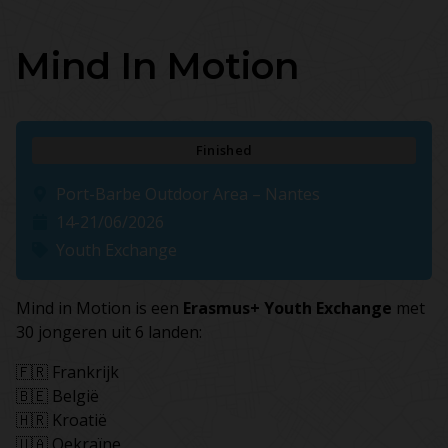
Mind In Motion
Finished
Port-Barbe Outdoor Area – Nantes
14-21/06/2026
Youth Exchange
Mind in Motion is een
Erasmus+ Youth Exchange
met
30 jongeren uit 6 landen:
🇫🇷 Frankrijk
🇧🇪 België
🇭🇷 Kroatië
🇺🇦 Oekraïne