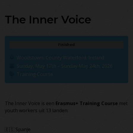
The Inner Voice
Finished
Woodstown, County Waterford, Ireland
Sunday, May 17th – Sunday May 24th, 2026
Training Course
The Inner Voice is een
Erasmus+ Training Course
met
youth workers uit 13 landen:
🇪🇸 Spanje