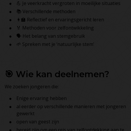
💪
Je veerkracht vergroten in moeilijke situaties
📚
Verschillende methoden
👩‍🏫
Reflectief en ervaringsgericht leren
🏅
Methoden voor zelfontwikkeling
🗣
Het belang van stemgebruik
🌱
Spreken met je ‘natuurlijke stem’
🎯 Wie kan deelnemen?
We zoeken jongeren die:
Enige ervaring hebben
al eerder op verschillende manieren met jongeren
gewerkt
open van geest zijn
bereid zijn om een ​​reis van zelfontdekking aan te