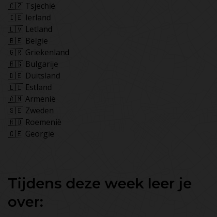
🇨🇿 Tsjechië
🇮🇪 Ierland
🇱🇻 Letland
🇧🇪 België
🇬🇷 Griekenland
🇧🇬 Bulgarije
🇩🇪 Duitsland
🇪🇪 Estland
🇦🇲 Armenië
🇸🇪 Zweden
🇷🇴 Roemenië
🇬🇪 Georgië
Tijdens deze week leer je
over: