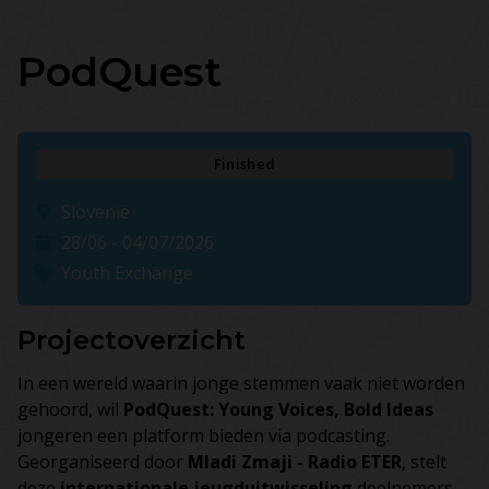
PodQuest
Finished
Slovenië
28/06 - 04/07/2026
Youth Exchange
Projectoverzicht
In een wereld waarin jonge stemmen vaak niet worden
gehoord, wil
PodQuest: Young Voices, Bold Ideas
jongeren een platform bieden via podcasting.
Georganiseerd door
Mladi Zmaji - Radio ETER
, stelt
deze
internationale jeugduitwisseling
deelnemers