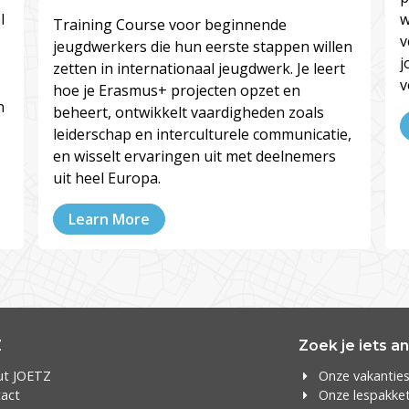
l
w
Training Course voor beginnende
v
jeugdwerkers die hun eerste stappen willen
j
zetten in internationaal jeugdwerk. Je leert
v
hoe je Erasmus+ projecten opzet en
n
beheert, ontwikkelt vaardigheden zoals
leiderschap en interculturele communicatie,
en wisselt ervaringen uit met deelnemers
uit heel Europa.
Learn More
Z
Zoek je iets a
ut JOETZ
Onze vakantie
act
Onze lespakke