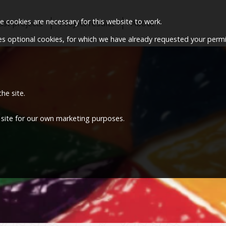
 cookies are necessary for this website to work.
ast projects
Project results
About
ses optional cookies, for which we have already requested your permi
he site.
 site for our own marketing purposes.