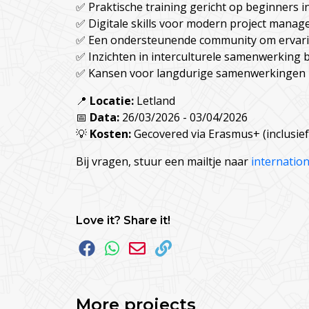
✅ Praktische training gericht op beginners in
✅ Digitale skills voor modern project manag
✅ Een ondersteunende community om ervaring
✅ Inzichten in interculturele samenwerking bi
✅ Kansen voor langdurige samenwerkingen 
📍
Locatie:
Letland
📅
Data:
26/03/2026 - 03/04/2026
💡
Kosten:
Gecovered via Erasmus+ (inclusief r
Bij vragen, stuur een mailtje naar
internatio
Love it? Share it!
More projects