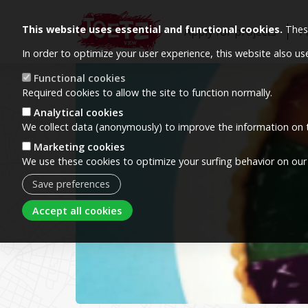
This website uses essential and functional cookies.
These
Apply for projects
P
In order to optimize your user experience, this website also u
Image
Functional cookies
Required cookies to allow the site to function normally.
Analytical cookies
We collect data (anonymously) to improve the information on t
Marketing cookies
We use these cookies to optimize your surfing behavior on our
Save preferences
Withdraw consent
Accept all cookies