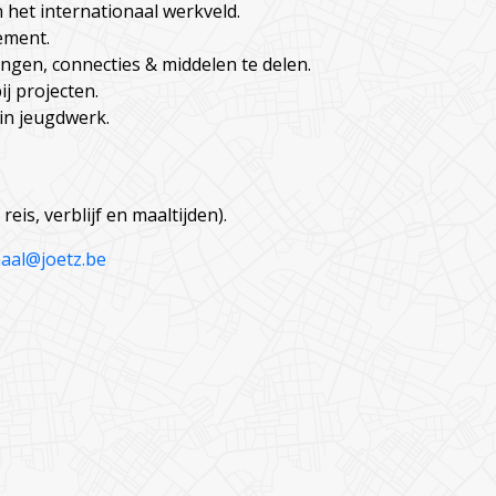
 het internationaal werkveld.
ement.
en, connecties & middelen te delen.
j projecten.
in jeugdwerk.
eis, verblijf en maaltijden).
naal@joetz.be