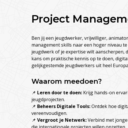
Project Managem
Ben jij een jeugdwerker, vrijwilliger, animato
management skills naar een hoger niveau te ti
jeugdwerk of je expertise wilt aanscherpen, 
kans om praktische kennis op te doen, digita
gelijkgestemde jeugdwerkers uit heel Europa
Waarom meedoen?
📌
Leren door te doen:
Krijg hands-on ervar
jeugdprojecten.
📌
Beheers Digitale Tools:
Ontdek hoe digi
vereenvoudigen.
📌
Vergroot je Netwerk:
Verbind met jonger
die internationale projecten willen opzetten.