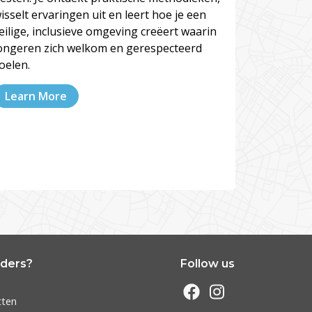
isselt ervaringen uit en leert hoe je een
eilige, inclusieve omgeving creëert waarin
ongeren zich welkom en gerespecteerd
oelen.
Learn More
nders?
Follow us
s
tten